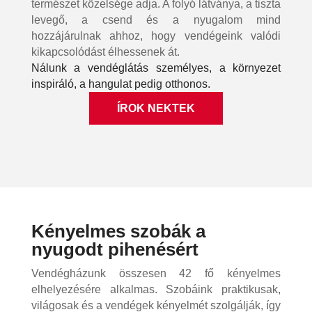
természet közelsége adja. A folyó látványa, a tiszta
levegő, a csend és a nyugalom mind
hozzájárulnak ahhoz, hogy vendégeink valódi
kikapcsolódást élhessenek át.
Nálunk a vendéglátás személyes, a környezet
inspiráló, a hangulat pedig otthonos.
ÍROK NEKTEK
Kényelmes szobák a
nyugodt pihenésért
Vendégházunk összesen 42 fő kényelmes
elhelyezésére alkalmas. Szobáink praktikusak,
világosak és a vendégek kényelmét szolgálják, így