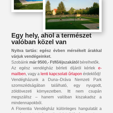
Egy hely, ahol a természet
valóban közel van
Nyitva tartás: egész évben mérsékelt árakkal
várjuk vendégeinket.
Szobáink
már 9500,- Ft/fő/éjszakától
bérelhetők.
Az egész vendégház bérleti díjáról kérlek
e-
mailben
, vagy a
lenti kapcsolati űrlapon
érdeklődj!
Vendégházunk a Duna–Dráva Nemzeti Park
szomszédságában található, egy nyugodt,
zöldövezeti környezetben. Itt nem csupán
megszállsz – hanem valóban kiszakadsz a
mindennapokból.
A Florentia Vendégház különleges hangulatát a