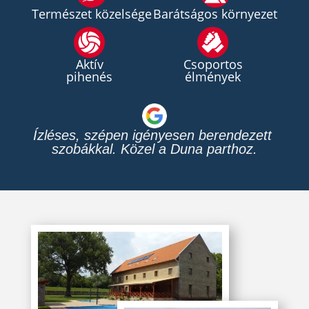
Természet közelsége
Barátságos környezet
Aktív
Csoportos
pihenés
élmények
Nyugodt környezet modern 
felszereltséggel