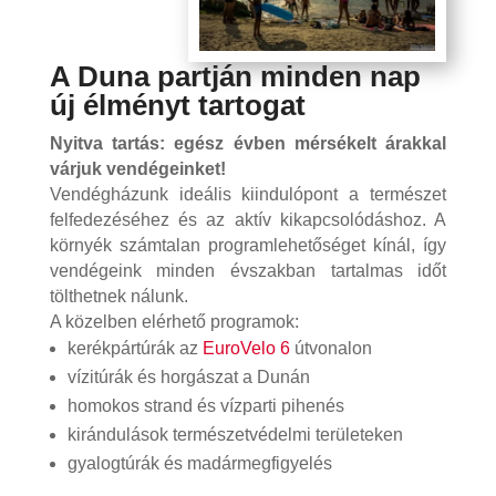
A Duna partján minden nap
új élményt tartogat
Nyitva tartás: egész évben mérsékelt árakkal
várjuk vendégeinket!
Vendégházunk ideális kiindulópont a természet
felfedezéséhez és az aktív kikapcsolódáshoz. A
környék számtalan programlehetőséget kínál, így
vendégeink minden évszakban tartalmas időt
tölthetnek nálunk.
A közelben elérhető programok:
kerékpártúrák az
EuroVelo 6
útvonalon
vízitúrák és horgászat a Dunán
homokos strand és vízparti pihenés
kirándulások természetvédelmi területeken
gyalogtúrák és madármegfigyelés