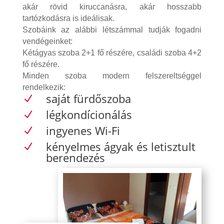
akár rövid kiruccanásra, akár hosszabb
tartózkodásra is ideálisak.
Szobáink az alábbi létszámmal tudják fogadni
vendégeinket:
Kétágyas szoba 2+1 fő részére, családi szoba 4+2
fő részére.
Minden szoba modern felszereltséggel
rendelkezik:
saját fürdőszoba
N
légkondícionálás
N
ingyenes Wi-Fi
N
kényelmes ágyak és letisztult
N
berendezés