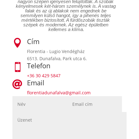
nagyon szépen igényesen felújították. A szobák 
kényelmesek két-három személynek is. A vastag 
falak és az új ablakok nem engednek be 
semmilyen külső hangot, így a pihenés teljes 
mértékben biztosított. A fürdőszobák tiszták 
szépek és modernek. Az egész épületben 
kellemes a klíma.
Cím

Florentia - Lugio Vendégház
6513. Dunafalva, Park utca 6.
Telefon

+36 30 429 5847
Email

florentiadunafalva@gmail.com