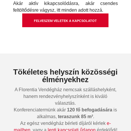
Akár aktív kikapcsolódásra, akár csendes
feltöltődésre vágysz, itt minden adott hozzá.
FELVESZEM VELETEK A KAPCSOLATOT
Tökéletes helyszín közösségi
élményekhez
A Florentia Vendégház nemcsak szálláshelyként,
hanem rendezvényhelyszínként is kiváló
választás.
Konferenciatermünk akár
120 fő befogadására
is
alkalmas,
teraszunk 85 m²
.
Az egész vendégház bérleti díjáról kérlek
e-
mailben
, vagy a
lenti kapcsolati űrlapon
érdeklődj!