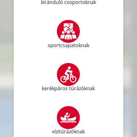
kiránduló csoportoknak
sportcsapatoknak
kerékpáros túrázóknak
vízitúrázóknak