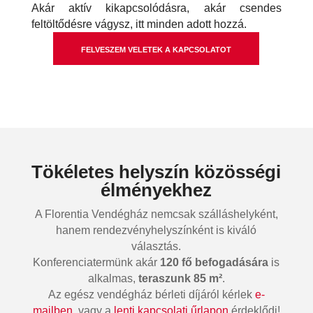
Akár aktív kikapcsolódásra, akár csendes
feltöltődésre vágysz, itt minden adott hozzá.
FELVESZEM VELETEK A KAPCSOLATOT
Tökéletes helyszín közösségi
élményekhez
A Florentia Vendégház nemcsak szálláshelyként,
hanem rendezvényhelyszínként is kiváló
választás.
Konferenciatermünk akár
120 fő befogadására
is
alkalmas,
teraszunk 85 m²
.
Az egész vendégház bérleti díjáról kérlek
e-
mailben
, vagy a
lenti kapcsolati űrlapon
érdeklődj!