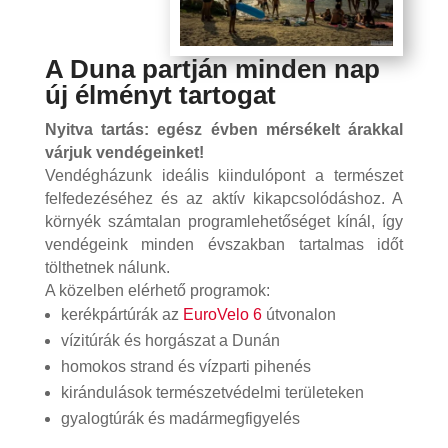
A Duna partján minden nap
új élményt tartogat
Nyitva tartás: egész évben mérsékelt árakkal
várjuk vendégeinket!
Vendégházunk ideális kiindulópont a természet
felfedezéséhez és az aktív kikapcsolódáshoz. A
környék számtalan programlehetőséget kínál, így
vendégeink minden évszakban tartalmas időt
tölthetnek nálunk.
A közelben elérhető programok:
kerékpártúrák az
EuroVelo 6
útvonalon
vízitúrák és horgászat a Dunán
homokos strand és vízparti pihenés
kirándulások természetvédelmi területeken
gyalogtúrák és madármegfigyelés