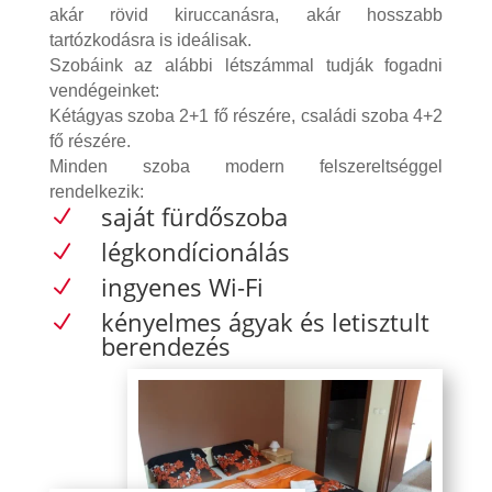
akár rövid kiruccanásra, akár hosszabb
tartózkodásra is ideálisak.
Szobáink az alábbi létszámmal tudják fogadni
vendégeinket:
Kétágyas szoba 2+1 fő részére, családi szoba 4+2
fő részére.
Minden szoba modern felszereltséggel
rendelkezik:
saját fürdőszoba
N
légkondícionálás
N
ingyenes Wi-Fi
N
kényelmes ágyak és letisztult
N
berendezés