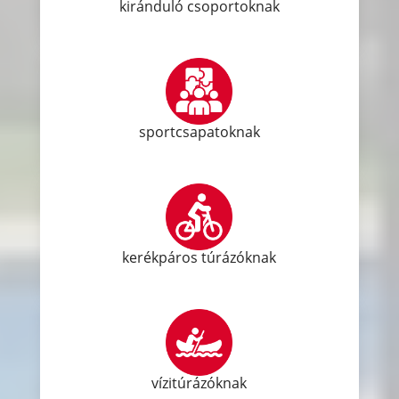
kiránduló csoportoknak
sportcsapatoknak
kerékpáros túrázóknak
vízitúrázóknak