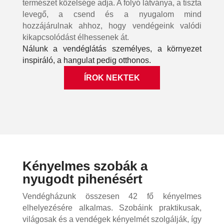
természet közelsége adja. A folyó látványa, a tiszta
levegő, a csend és a nyugalom mind
hozzájárulnak ahhoz, hogy vendégeink valódi
kikapcsolódást élhessenek át.
Nálunk a vendéglátás személyes, a környezet
inspiráló, a hangulat pedig otthonos.
ÍROK NEKTEK
Kényelmes szobák a
nyugodt pihenésért
Vendégházunk összesen 42 fő kényelmes
elhelyezésére alkalmas. Szobáink praktikusak,
világosak és a vendégek kényelmét szolgálják, így