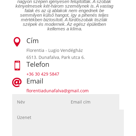
nagyon szépen igényesen felújították. A szobák 
kényelmesek két-három személynek is. A vastag 
falak és az új ablakok nem engednek be 
semmilyen külső hangot, így a pihenés teljes 
mértékben biztosított. A fürdőszobák tiszták 
szépek és modernek. Az egész épületben 
kellemes a klíma.
Cím

Florentia - Lugio Vendégház
6513. Dunafalva, Park utca 6.
Telefon

+36 30 429 5847
Email

florentiadunafalva@gmail.com