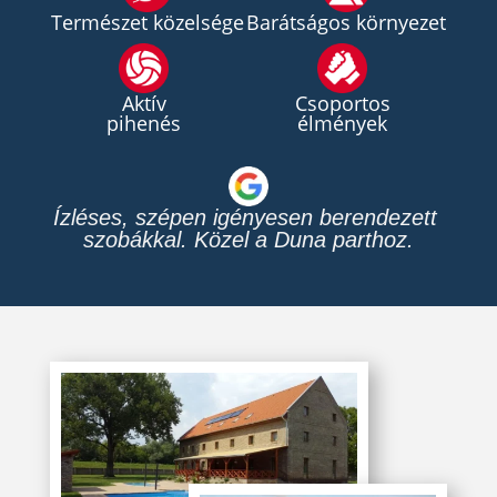
Természet közelsége
Barátságos környezet
Aktív
Csoportos
pihenés
élmények
Nyugodt környezet modern 
felszereltséggel