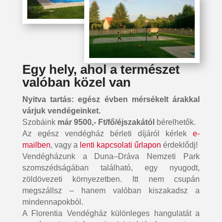
Egy hely, ahol a természet
valóban közel van
Nyitva tartás: egész évben mérsékelt árakkal
várjuk vendégeinket.
Szobáink
már 9500,- Ft/fő/éjszakától
bérelhetők.
Az egész vendégház bérleti díjáról kérlek
e-
mailben
, vagy a
lenti kapcsolati űrlapon
érdeklődj!
Vendégházunk a Duna–Dráva Nemzeti Park
szomszédságában található, egy nyugodt,
zöldövezeti környezetben. Itt nem csupán
megszállsz – hanem valóban kiszakadsz a
mindennapokból.
A Florentia Vendégház különleges hangulatát a