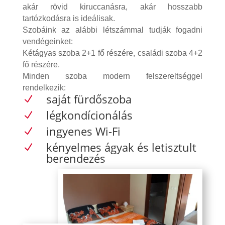
akár rövid kiruccanásra, akár hosszabb
tartózkodásra is ideálisak.
Szobáink az alábbi létszámmal tudják fogadni
vendégeinket:
Kétágyas szoba 2+1 fő részére, családi szoba 4+2
fő részére.
Minden szoba modern felszereltséggel
rendelkezik:
saját fürdőszoba
N
légkondícionálás
N
ingyenes Wi-Fi
N
kényelmes ágyak és letisztult
N
berendezés