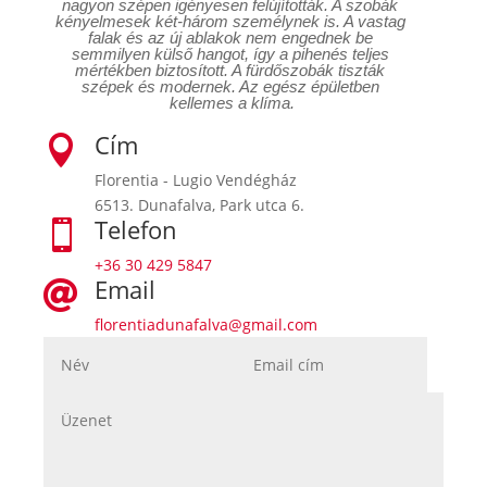
nagyon szépen igényesen felújították. A szobák 
kényelmesek két-három személynek is. A vastag 
falak és az új ablakok nem engednek be 
semmilyen külső hangot, így a pihenés teljes 
mértékben biztosított. A fürdőszobák tiszták 
szépek és modernek. Az egész épületben 
kellemes a klíma.
Cím

Florentia - Lugio Vendégház
6513. Dunafalva, Park utca 6.
Telefon

+36 30 429 5847
Email

florentiadunafalva@gmail.com