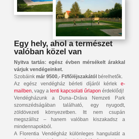
Egy hely, ahol a természet
valóban közel van
Nyitva tartás: egész évben mérsékelt árakkal
várjuk vendégeinket.
Szobáink
már 9500,- Ft/fő/éjszakától
bérelhetők.
Az egész vendégház bérleti díjáról kérlek
e-
mailben
, vagy a
lenti kapcsolati űrlapon
érdeklődj!
Vendégházunk a Duna–Dráva Nemzeti Park
szomszédságában található, egy nyugodt,
zöldövezeti környezetben. Itt nem csupán
megszállsz – hanem valóban kiszakadsz a
mindennapokból.
A Florentia Vendégház különleges hangulatát a