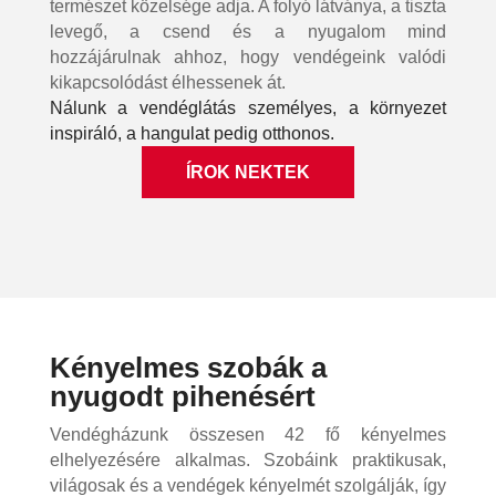
természet közelsége adja. A folyó látványa, a tiszta
levegő, a csend és a nyugalom mind
hozzájárulnak ahhoz, hogy vendégeink valódi
kikapcsolódást élhessenek át.
Nálunk a vendéglátás személyes, a környezet
inspiráló, a hangulat pedig otthonos.
ÍROK NEKTEK
Kényelmes szobák a
nyugodt pihenésért
Vendégházunk összesen 42 fő kényelmes
elhelyezésére alkalmas. Szobáink praktikusak,
világosak és a vendégek kényelmét szolgálják, így