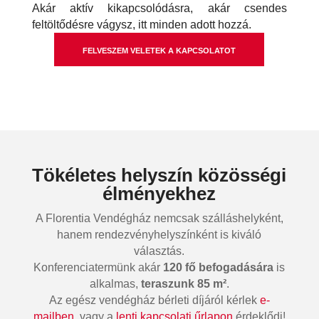
Akár aktív kikapcsolódásra, akár csendes
feltöltődésre vágysz, itt minden adott hozzá.
FELVESZEM VELETEK A KAPCSOLATOT
Tökéletes helyszín közösségi
élményekhez
A Florentia Vendégház nemcsak szálláshelyként,
hanem rendezvényhelyszínként is kiváló
választás.
Konferenciatermünk akár
120 fő befogadására
is
alkalmas,
teraszunk 85 m²
.
Az egész vendégház bérleti díjáról kérlek
e-
mailben
, vagy a
lenti kapcsolati űrlapon
érdeklődj!