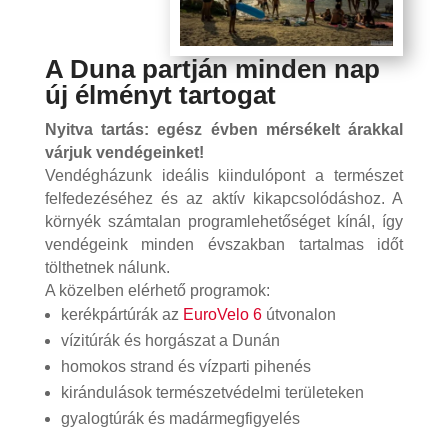
A Duna partján minden nap
új élményt tartogat
Nyitva tartás: egész évben mérsékelt árakkal
várjuk vendégeinket!
Vendégházunk ideális kiindulópont a természet
felfedezéséhez és az aktív kikapcsolódáshoz. A
környék számtalan programlehetőséget kínál, így
vendégeink minden évszakban tartalmas időt
tölthetnek nálunk.
A közelben elérhető programok:
kerékpártúrák az
EuroVelo 6
útvonalon
vízitúrák és horgászat a Dunán
homokos strand és vízparti pihenés
kirándulások természetvédelmi területeken
gyalogtúrák és madármegfigyelés