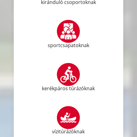
kiránduló csoportoknak
sportcsapatoknak
kerékpáros túrázóknak
vízitúrázóknak