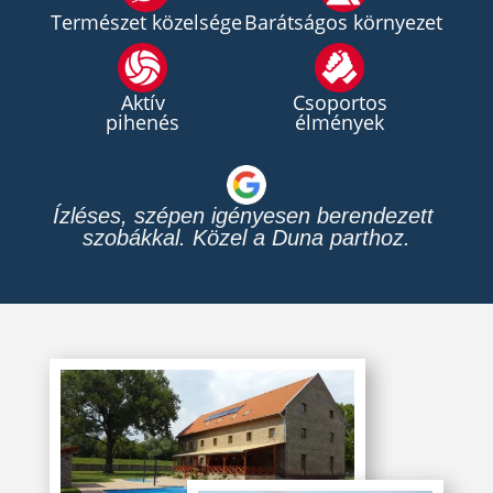
Természet közelsége
Barátságos környezet
Aktív
Csoportos
pihenés
élmények
Nyugodt környezet modern 
felszereltséggel